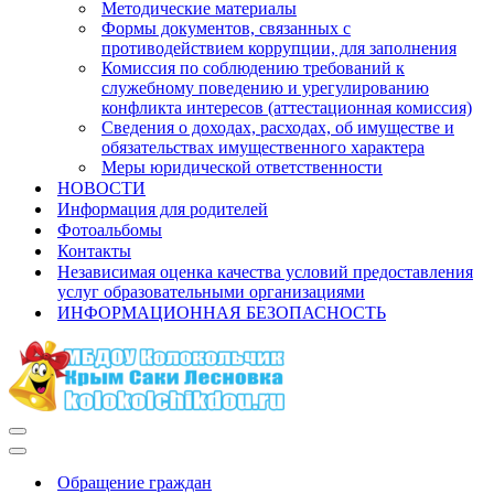
Методические материалы
Формы документов, связанных с
противодействием коррупции, для заполнения
Комиссия по соблюдению требований к
служебному поведению и урегулированию
конфликта интересов (аттестационная комиссия)
Сведения о доходах, расходах, об имуществе и
обязательствах имущественного характера
Меры юридической ответственности
НОВОСТИ
Информация для родителей
Фотоальбомы
Контакты
Независимая оценка качества условий предоставления
услуг образовательными организациями
ИНФОРМАЦИОННАЯ БЕЗОПАСНОСТЬ
Меню
навигации
Меню
навигации
Обращение граждан