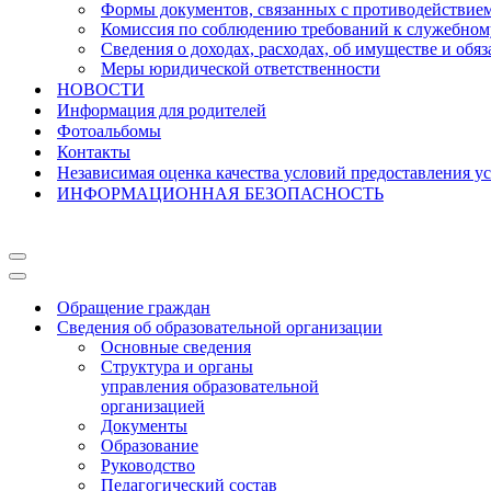
Формы документов, связанных с противодействием
Комиссия по соблюдению требований к служебному
Сведения о доходах, расходах, об имуществе и обя
Меры юридической ответственности
НОВОСТИ
Информация для родителей
Фотоальбомы
Контакты
Независимая оценка качества условий предоставления у
ИНФОРМАЦИОННАЯ БЕЗОПАСНОСТЬ
Меню
навигации
Меню
навигации
Обращение граждан
Сведения об образовательной организации
Основные сведения
Структура и органы
управления образовательной
организацией
Документы
Образование
Руководство
Педагогический состав