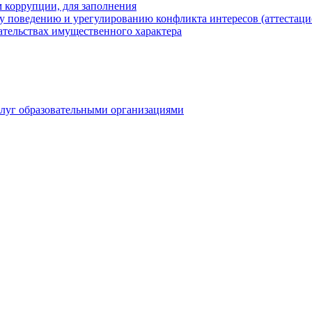
 коррупции, для заполнения
 поведению и урегулированию конфликта интересов (аттестаци
зательствах имущественного характера
слуг образовательными организациями