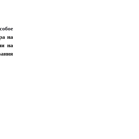
собое
ра на
ли на
вания