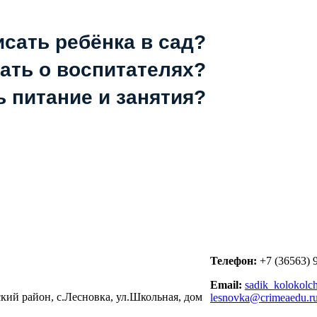
исать ребёнка в сад?
зать о воспитателях?
ь питание и занятия?
Телефон:
+7 (36563) 
Email:
sadik_kolokolch
кий район, с.Лесновка, ул.Школьная, дом
lesnovka@crimeaedu.r