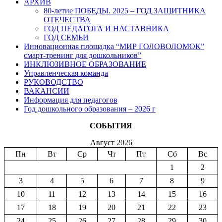
АРХИВ
80-летие ПОБЕДЫ. 2025 – ГОД ЗАЩИТНИКА
ОТЕЧЕСТВА
ГОД ПЕДАГОГА И НАСТАВНИКА
ГОД СЕМЬИ
Инновационная площадка “МИР ГОЛОВОЛОМОК”
смарт-тренинг для дошкольников”
ИНКЛЮЗИВНОЕ ОБРАЗОВАНИЕ
Управленческая команда
РУКОВОДСТВО
ВАКАНСИИ
Информация для педагогов
Год дошкольного образования – 2026 г
СОБЫТИЯ
Август 2026
Пн
Вт
Ср
Чт
Пт
Сб
Вс
1
2
3
4
5
6
7
8
9
10
11
12
13
14
15
16
17
18
19
20
21
22
23
24
25
26
27
28
29
30