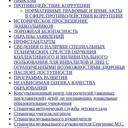
ПРИКАЗЫ
ПРОТИВОДЕЙСТВИЕ КОРРУПЦИИ
НОРМАТИВНЫЕ ПРАВОВЫЕ И ИНЫЕ АКТЫ
В СФЕРЕ ПРОТИВОДЕЙСТВИЯ КОРРУПЦИИ
ИСТОРИЧЕСКОЕ ПРОСВЕЩЕНИЕ
ДОШКОЛЬНИКОВ
ДОРОЖНАЯ БЕЗОПАСНОСТЬ
ОБРАЗЦЫ ЗАЯВЛЕНИЙ
ПРОФСТАНДАРТЫ
СВЕДЕНИЯ О НАЛИЧИИ СПЕЦИАЛЬНЫХ
ТЕХНИЧЕСКИХ СРЕДСТВ ОБУЧЕНИЯ
КОЛЛЕКТИВНОГО И ИНДИВИДУАЛЬНОГО
ПОЛЬЗОВАНИЯ ДЛЯ ИНВАЛИДОВ И ЛИЦ С
ОГРАНИЧЕННЫМИ ВОЗМОЖНОСТЯМИ ЗДОРОВЬЯ
ПАСПОРТ ДОСТУПНОСТИ
ПРОГРАММА РАЗВИТИЯ
НЕЗАВИСИМАЯ ОЦЕНКА КАЧЕСТВА
ОБРАЗОВАНИЯ
Консультационный центр для родителей (законных
представителей) детей, не посещающих дошкольные
образовательные учреждения
Страничка методической службы детского сада
Страничка учителя-логопеда
Страничка музыкального руководителя
Страничка музыкального руководителя Сергиенко М.С.