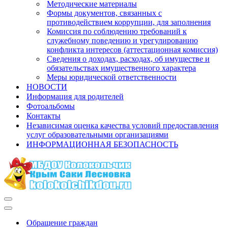
Методические материалы
Формы документов, связанных с
противодействием коррупции, для заполнения
Комиссия по соблюдению требований к
служебному поведению и урегулированию
конфликта интересов (аттестационная комиссия)
Сведения о доходах, расходах, об имуществе и
обязательствах имущественного характера
Меры юридической ответственности
НОВОСТИ
Информация для родителей
Фотоальбомы
Контакты
Независимая оценка качества условий предоставления
услуг образовательными организациями
ИНФОРМАЦИОННАЯ БЕЗОПАСНОСТЬ
Меню
навигации
Меню
навигации
Обращение граждан