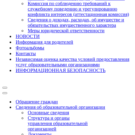
Комиссия по соблюдению требований к
служебному поведению и урегулированию
конфликта интересов (аттестационная комиссия)
Сведения о доходах, расходах, об имуществе и
обязательствах имущественного характера
Меры юридической ответственности
НОВОСТИ
Информация для родителей
Фотоальбомы
Контакты
Независимая оценка качества условий предоставления
услуг образовательными организациями
ИНФОРМАЦИОННАЯ БЕЗОПАСНОСТЬ
Меню
навигации
Меню
навигации
Обращение граждан
Сведения об образовательной организации
Основные сведения
Структура и органы
управления образовательной
организацией
Документы