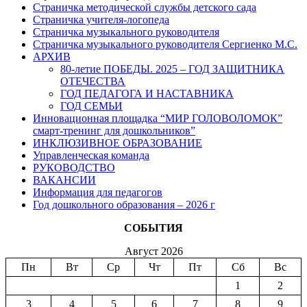
Страничка методической службы детского сада
Страничка учителя-логопеда
Страничка музыкального руководителя
Страничка музыкального руководителя Сергиенко М.С.
АРХИВ
80-летие ПОБЕДЫ. 2025 – ГОД ЗАЩИТНИКА
ОТЕЧЕСТВА
ГОД ПЕДАГОГА И НАСТАВНИКА
ГОД СЕМЬИ
Инновационная площадка “МИР ГОЛОВОЛОМОК”
смарт-тренинг для дошкольников”
ИНКЛЮЗИВНОЕ ОБРАЗОВАНИЕ
Управленческая команда
РУКОВОДСТВО
ВАКАНСИИ
Информация для педагогов
Год дошкольного образования – 2026 г
СОБЫТИЯ
Август 2026
Пн
Вт
Ср
Чт
Пт
Сб
Вс
1
2
3
4
5
6
7
8
9