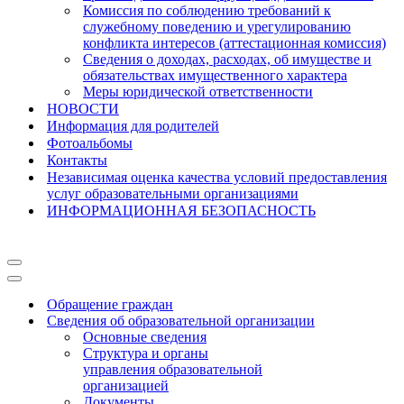
Комиссия по соблюдению требований к
служебному поведению и урегулированию
конфликта интересов (аттестационная комиссия)
Сведения о доходах, расходах, об имуществе и
обязательствах имущественного характера
Меры юридической ответственности
НОВОСТИ
Информация для родителей
Фотоальбомы
Контакты
Независимая оценка качества условий предоставления
услуг образовательными организациями
ИНФОРМАЦИОННАЯ БЕЗОПАСНОСТЬ
Меню
навигации
Меню
навигации
Обращение граждан
Сведения об образовательной организации
Основные сведения
Структура и органы
управления образовательной
организацией
Документы