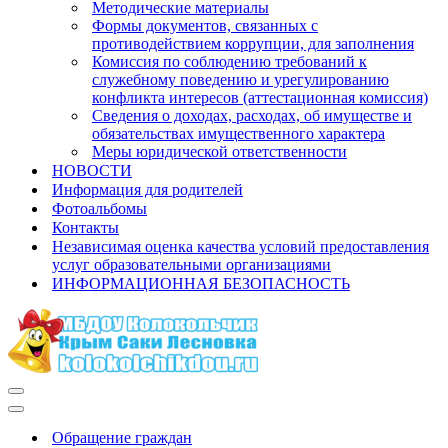
Методические материалы
Формы документов, связанных с
противодействием коррупции, для заполнения
Комиссия по соблюдению требований к
служебному поведению и урегулированию
конфликта интересов (аттестационная комиссия)
Сведения о доходах, расходах, об имуществе и
обязательствах имущественного характера
Меры юридической ответственности
НОВОСТИ
Информация для родителей
Фотоальбомы
Контакты
Независимая оценка качества условий предоставления
услуг образовательными организациями
ИНФОРМАЦИОННАЯ БЕЗОПАСНОСТЬ
Меню
навигации
Меню
навигации
Обращение граждан