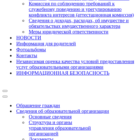
Комиссия по соблюдению требований к
служебному поведению и урегулированию
конфликта интересов (аттестационная комиссия)
Сведения о доходах, расходах, об имуществе и
обязательствах имущественного характера
Меры юридической ответственности
НОВОСТИ
Информация для родителей
Фотоальбомы
Контакты
Независимая оценка качества условий предоставления
услуг образовательными организациями
ИНФОРМАЦИОННАЯ БЕЗОПАСНОСТЬ
Меню
навигации
Меню
навигации
Обращение граждан
Сведения об образовательной организации
Основные сведения
Структура и органы
управления образовательной
организацией
Документы